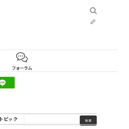
検
索:
ブ
ロ
グ
フォーラム
トピック