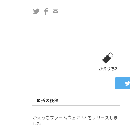
コ
Twitter
Facebook
問
ン
い
テ
合
ン
わ
ツ
せ
へ
フ
ス
ォ
キ
ー
ッ
かえうち2
ム
プ
最近の投稿
かえうちファームウェア 3.5 をリリースしま
した