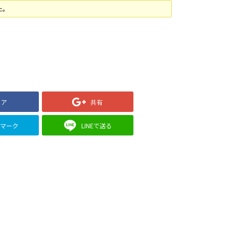
た。
ェア
共有
クマーク
LINEで送る