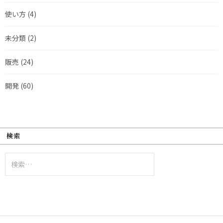
使い方
(4)
未分類
(2)
販売
(24)
開発
(60)
検索
検
索: