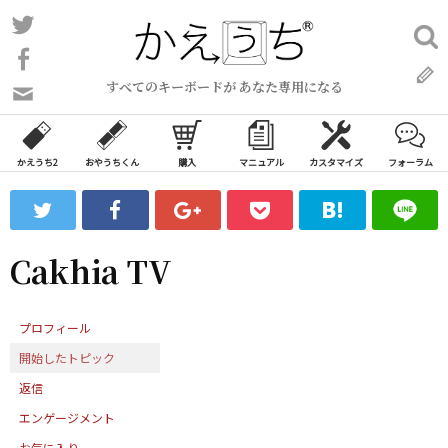
コ
Twitter
検
ン
索:
Facebook
テ
すべてのキーボードが あなた専用になる
ン
問
い
ツ
合
へ
わ
かえうち2
おやうちくん
購入
マニュアル
カスタマイズ
フォーラム
ス
せ
キ
フ
ッ
ォ
ー
プ
Cakhia TV
ム
プロフィール
開始したトピック
返信
エンゲージメント
お気に入り