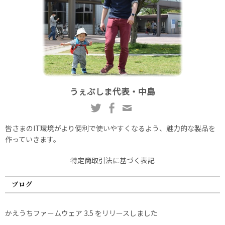
うぇぶしま代表・中島
皆さまのIT環境がより便利で使いやすくなるよう、魅力的な製品を
作っていきます。
特定商取引法に基づく表記
ブログ
かえうちファームウェア 3.5 をリリースしました