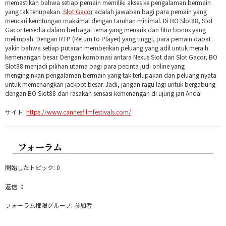
memastikan bahwa setiap pemain memiliki akses ke pengalaman bermain
yang tak terlupakan.
Slot Gacor
adalah jawaban bagi para pemain yang
mencari keuntungan maksimal dengan taruhan minimal. Di BO Slot88, Slot
Gacor tersedia dalam berbagai tema yang menarik dan fitur bonus yang
melimpah. Dengan RTP (Return to Player) yang tinggi, para pemain dapat
yakin bahwa setiap putaran memberikan peluang yang adil untuk meraih
kemenangan besar. Dengan kombinasi antara Nexus Slot dan Slot Gacor, BO
Slot88 menjadi pilihan utama bagi para pecinta judi online yang
menginginkan pengalaman bermain yang tak terlupakan dan peluang nyata
untuk memenangkan jackpot besar. Jadi, jangan ragu lagi untuk bergabung
dengan BO Slot88 dan rasakan sensasi kemenangan di ujung jari Anda!
サイト:
https://www.cannesfilmfestivals.com/
フォーラム
開始したトピック: 0
返信: 0
フォーラム権限グループ: 参加者