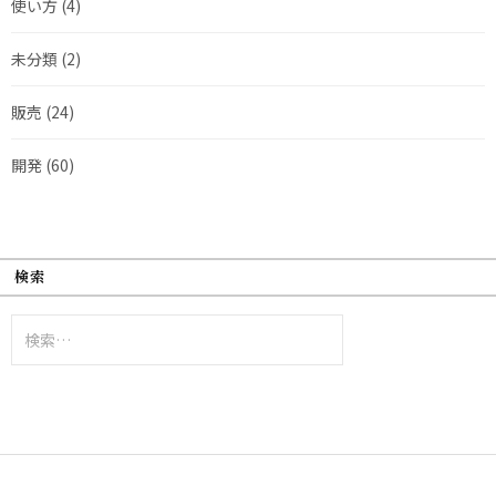
使い方
(4)
未分類
(2)
販売
(24)
開発
(60)
検索
検
索: