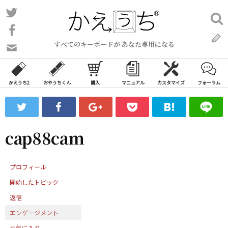
コ
Twitter
検
ン
索:
Facebook
テ
すべてのキーボードが あなた専用になる
ン
問
い
ツ
合
へ
わ
かえうち2
おやうちくん
購入
マニュアル
カスタマイズ
フォーラム
ス
せ
キ
フ
ッ
ォ
ー
プ
cap88cam
ム
プロフィール
開始したトピック
返信
エンゲージメント
お気に入り