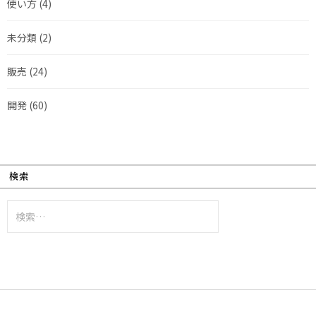
使い方
(4)
未分類
(2)
販売
(24)
開発
(60)
検索
検
索: