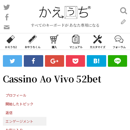
コ
Twitter
検
ン
索:
Facebook
テ
すべてのキーボードが あなた専用になる
ン
問
い
ツ
合
へ
わ
かえうち2
おやうちくん
購入
マニュアル
カスタマイズ
フォーラム
ス
せ
キ
フ
ッ
ォ
ー
プ
Cassino Ao Vivo 52bet
ム
プロフィール
開始したトピック
返信
エンゲージメント
お気に入り