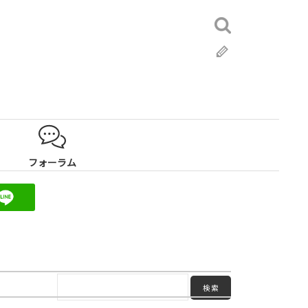
検
索:
ブ
ロ
グ
フォーラム