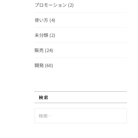
プロモーション
(2)
使い方
(4)
未分類
(2)
販売
(24)
開発
(60)
検索
検
索: