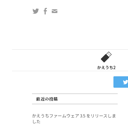
コ
Twitter
Facebook
問
ン
い
テ
合
ン
わ
ツ
せ
へ
フ
ス
ォ
キ
ー
ッ
かえうち2
ム
プ
最近の投稿
かえうちファームウェア 3.5 をリリースしま
した