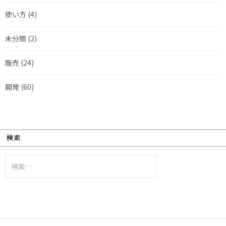
使い方
(4)
未分類
(2)
販売
(24)
開発
(60)
検索
検
索: