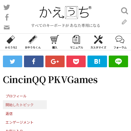
コ
Twitter
検
ン
索:
Facebook
テ
すべてのキーボードが あなた専用になる
ン
問
い
ツ
合
へ
わ
かえうち2
おやうちくん
購入
マニュアル
カスタマイズ
フォーラム
ス
せ
キ
フ
ッ
ォ
ー
プ
CincinQQ PKVGames
ム
プロフィール
開始したトピック
返信
エンゲージメント
お気に入り