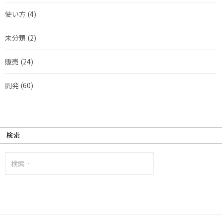
使い方
(4)
未分類
(2)
販売
(24)
開発
(60)
検索
検
索: