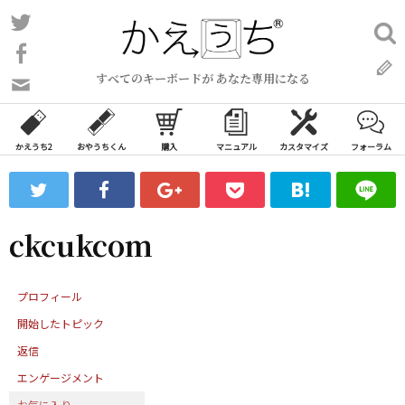
コ
Twitter
検
ン
索:
Facebook
テ
すべてのキーボードが あなた専用になる
ン
問
い
ツ
合
へ
わ
かえうち2
おやうちくん
購入
マニュアル
カスタマイズ
フォーラム
ス
せ
キ
フ
ッ
ォ
ー
プ
ckcukcom
ム
プロフィール
開始したトピック
返信
エンゲージメント
お気に入り