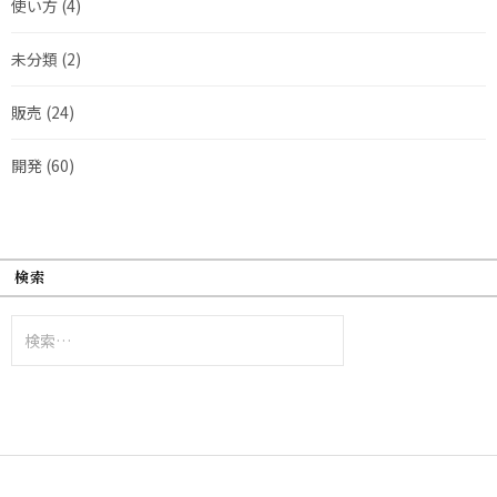
使い方
(4)
未分類
(2)
販売
(24)
開発
(60)
検索
検
索: