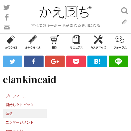
コ
Twitter
検
ン
索:
Facebook
テ
すべてのキーボードが あなた専用になる
ン
問
い
ツ
合
へ
わ
かえうち2
おやうちくん
購入
マニュアル
カスタマイズ
フォーラム
ス
せ
キ
フ
ッ
ォ
ー
プ
clankincaid
ム
プロフィール
開始したトピック
返信
エンゲージメント
お気に入り