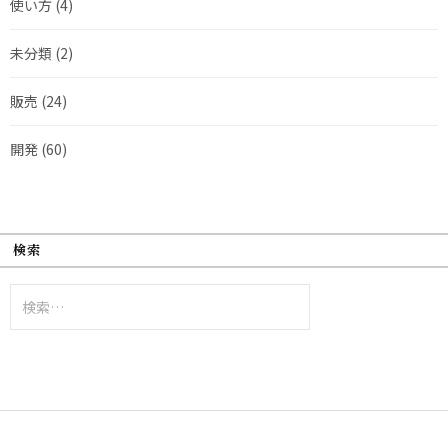
使い方
(4)
未分類
(2)
販売
(24)
開発
(60)
検索
検
索: