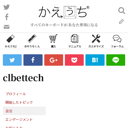
コ
Twitter
検
ン
索:
Facebook
テ
すべてのキーボードが あなた専用になる
ン
問
い
ツ
合
へ
わ
かえうち2
おやうちくん
購入
マニュアル
カスタマイズ
フォーラム
ス
せ
キ
フ
ッ
ォ
ー
プ
clbettech
ム
プロフィール
開始したトピック
返信
エンゲージメント
お気に入り