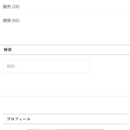
販売
(24)
開発
(60)
検索
検
索:
プロフィール