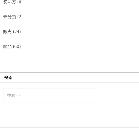
使い方
(4)
未分類
(2)
販売
(24)
開発
(60)
検索
検
索: