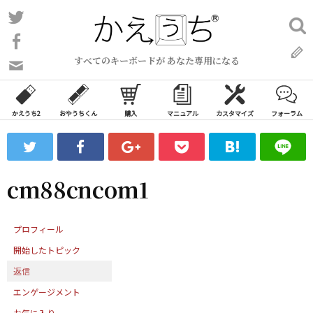
コ
Twitter
検
ン
索:
Facebook
テ
すべてのキーボードが あなた専用になる
ン
問
い
ツ
合
へ
わ
かえうち2
おやうちくん
購入
マニュアル
カスタマイズ
フォーラム
ス
せ
キ
フ
ッ
ォ
ー
プ
cm88cncom1
ム
プロフィール
開始したトピック
返信
エンゲージメント
お気に入り