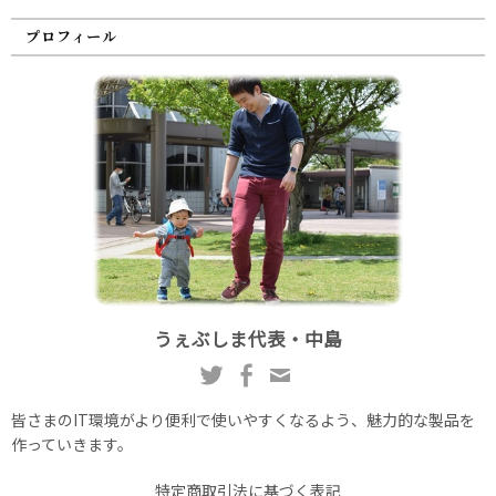
プロフィール
うぇぶしま代表・中島
皆さまのIT環境がより便利で使いやすくなるよう、魅力的な製品を
作っていきます。
特定商取引法に基づく表記