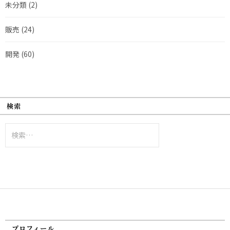
未分類
(2)
販売
(24)
開発
(60)
検索
検
索:
プロフィール