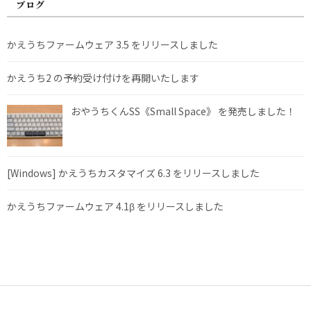
ブログ
かえうちファームウェア 3.5 をリリースしました
かえうち2 の予約受け付けを再開いたします
おやうちくんSS《Small Space》 を発売しました！
[Windows] かえうちカスタマイズ 6.3 をリリースしました
かえうちファームウェア 4.1β をリリースしました