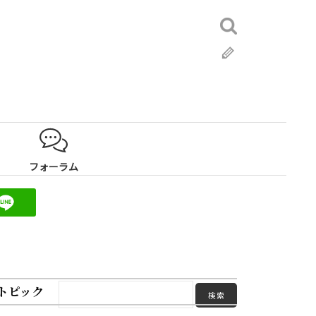
検
索:
ブ
ロ
グ
フォーラム
トピック