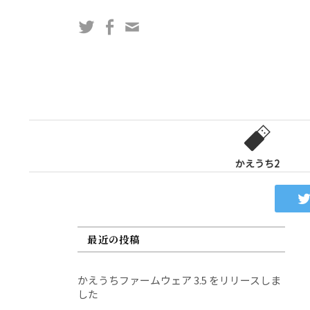
コ
Twitter
Facebook
問
ン
い
テ
合
ン
わ
ツ
せ
へ
フ
ス
ォ
キ
ー
ッ
かえうち2
ム
プ
最近の投稿
かえうちファームウェア 3.5 をリリースしま
した