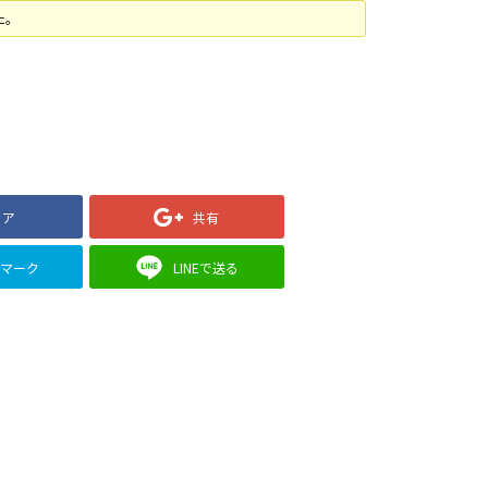
た。
ェア
共有
クマーク
LINEで送る