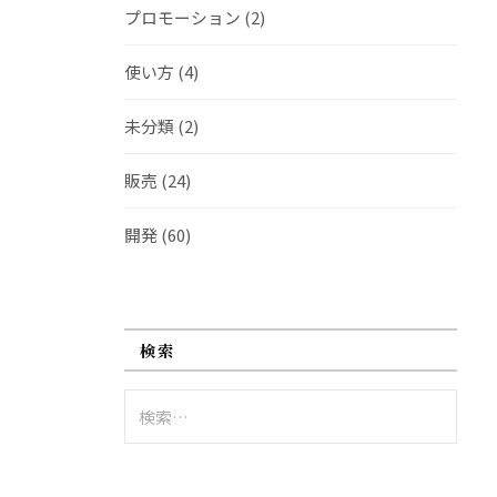
プロモーション
(2)
使い方
(4)
未分類
(2)
販売
(24)
開発
(60)
検索
検
索: