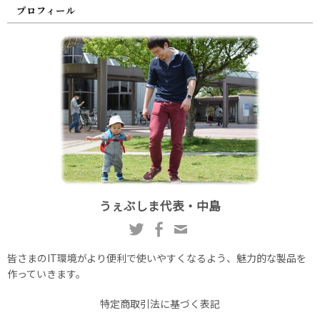
プロフィール
うぇぶしま代表・中島
皆さまのIT環境がより便利で使いやすくなるよう、魅力的な製品を
作っていきます。
特定商取引法に基づく表記