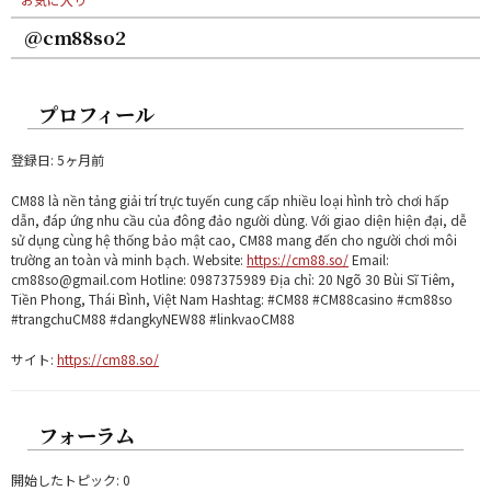
@cm88so2
プロフィール
登録日: 5ヶ月前
CM88 là nền tảng giải trí trực tuyến cung cấp nhiều loại hình trò chơi hấp
dẫn, đáp ứng nhu cầu của đông đảo người dùng. Với giao diện hiện đại, dễ
sử dụng cùng hệ thống bảo mật cao, CM88 mang đến cho người chơi môi
trường an toàn và minh bạch. Website:
https://cm88.so/
Email:
cm88so@gmail.com Hotline: 0987375989 Địa chỉ: 20 Ngõ 30 Bùi Sĩ Tiêm,
Tiền Phong, Thái Bình, Việt Nam Hashtag: #CM88 #CM88casino #cm88so
#trangchuCM88 #dangkyNEW88 #linkvaoCM88
サイト:
https://cm88.so/
フォーラム
開始したトピック: 0