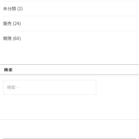
未分類
(2)
販売
(24)
開発
(60)
検索
検
索: