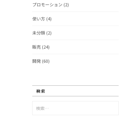
プロモーション
(2)
使い方
(4)
未分類
(2)
販売
(24)
開発
(60)
検索
検
索: