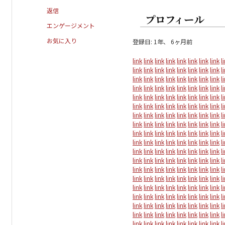
返信
プロフィール
エンゲージメント
お気に入り
登録日: 1年、 6ヶ月前
link
link
link
link
link
link
link
link
l
link
link
link
link
link
link
link
link
l
link
link
link
link
link
link
link
link
l
link
link
link
link
link
link
link
link
l
link
link
link
link
link
link
link
link
l
link
link
link
link
link
link
link
link
l
link
link
link
link
link
link
link
link
l
link
link
link
link
link
link
link
link
l
link
link
link
link
link
link
link
link
l
link
link
link
link
link
link
link
link
l
link
link
link
link
link
link
link
link
l
link
link
link
link
link
link
link
link
l
link
link
link
link
link
link
link
link
l
link
link
link
link
link
link
link
link
l
link
link
link
link
link
link
link
link
l
link
link
link
link
link
link
link
link
l
link
link
link
link
link
link
link
link
l
link
link
link
link
link
link
link
link
l
link
link
link
link
link
link
link
link
l