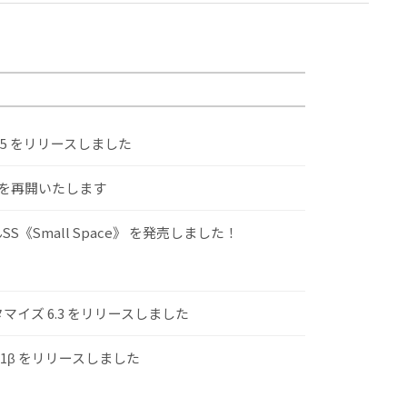
.5 をリリースしました
けを再開いたします
S《Small Space》 を発売しました！
スタマイズ 6.3 をリリースしました
.1β をリリースしました