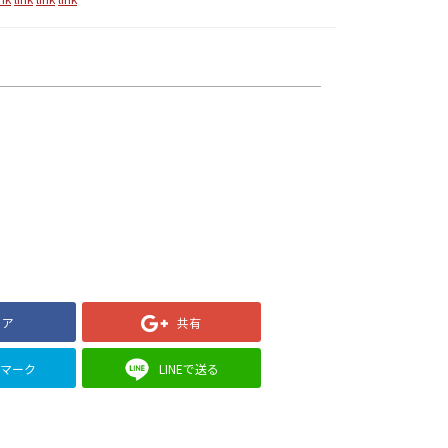
ェア
共有
クマーク
LINEで送る