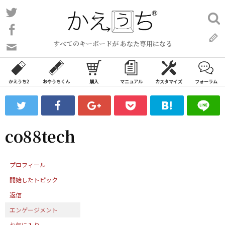
コ
Twitter
検
ン
索:
Facebook
テ
すべてのキーボードが あなた専用になる
ン
問
い
ツ
合
へ
わ
かえうち2
おやうちくん
購入
マニュアル
カスタマイズ
フォーラム
ス
せ
キ
フ
ッ
ォ
ー
プ
co88tech
ム
プロフィール
開始したトピック
返信
エンゲージメント
お気に入り