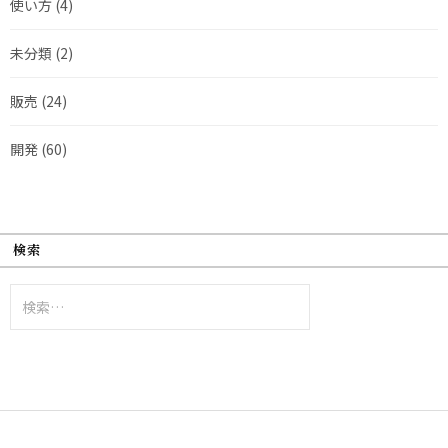
使い方
(4)
未分類
(2)
販売
(24)
開発
(60)
検索
検
索: