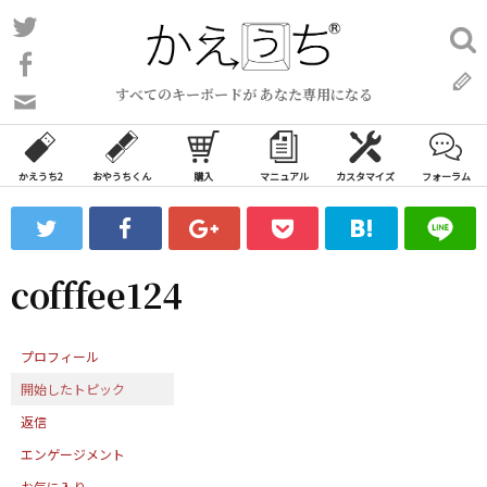
コ
Twitter
検
ン
索:
Facebook
テ
すべてのキーボードが あなた専用になる
ン
問
い
ツ
合
へ
わ
かえうち2
おやうちくん
購入
マニュアル
カスタマイズ
フォーラム
ス
せ
キ
フ
ッ
ォ
ー
プ
cofffee124
ム
プロフィール
開始したトピック
返信
エンゲージメント
お気に入り