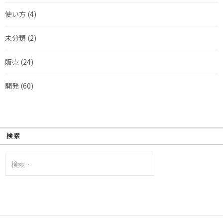
使い方
(4)
未分類
(2)
販売
(24)
開発
(60)
検索
検
索: