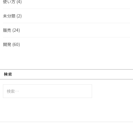
使い方
(4)
未分類
(2)
販売
(24)
開発
(60)
検索
検
索: