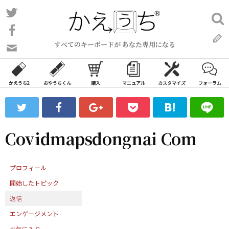
コ
Twitter
検
ン
索:
Facebook
テ
すべてのキーボードが あなた専用になる
ン
問
い
ツ
合
へ
わ
かえうち2
おやうちくん
購入
マニュアル
カスタマイズ
フォーラム
ス
せ
キ
フ
ッ
ォ
ー
プ
Covidmapsdongnai Com
ム
プロフィール
開始したトピック
返信
エンゲージメント
お気に入り