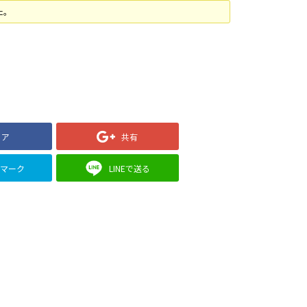
た。
ェア
共有
クマーク
LINEで送る