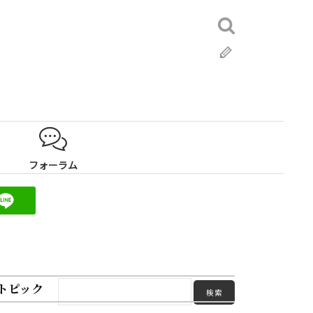
検
索:
ブ
ロ
グ
フォーラム
トピック