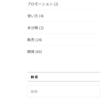
プロモーション
(2)
使い方
(4)
未分類
(2)
販売
(24)
開発
(60)
検索
検
索: