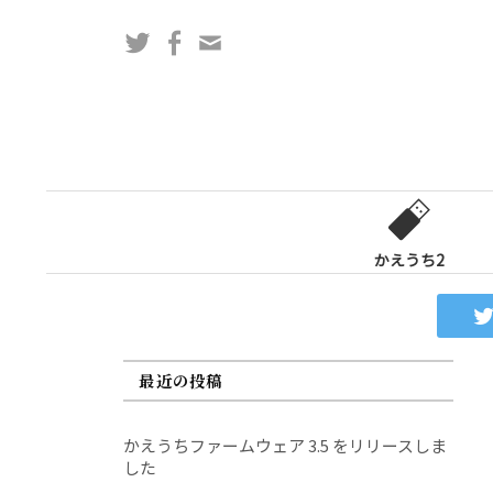
コ
Twitter
Facebook
問
ン
い
テ
合
ン
わ
ツ
せ
へ
フ
ス
ォ
キ
ー
ッ
かえうち2
ム
プ
最近の投稿
かえうちファームウェア 3.5 をリリースしま
した