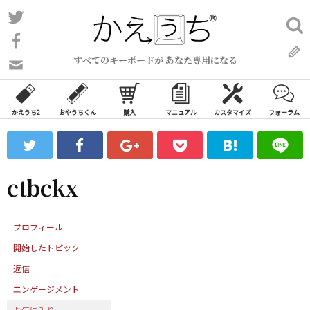
コ
Twitter
検
ン
索:
Facebook
テ
すべてのキーボードが あなた専用になる
ン
問
い
ツ
合
へ
わ
かえうち2
おやうちくん
購入
マニュアル
カスタマイズ
フォーラム
ス
せ
キ
フ
ッ
ォ
ー
プ
ctbckx
ム
プロフィール
開始したトピック
返信
エンゲージメント
お気に入り