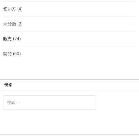
使い方
(4)
未分類
(2)
販売
(24)
開発
(60)
検索
検
索: