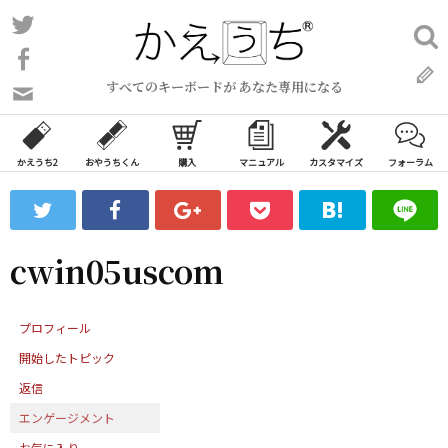
コ
Twitter
検
ン
索:
Facebook
テ
すべてのキーボードが あなた専用になる
ン
問
い
ツ
合
へ
わ
かえうち2
おやうちくん
購入
マニュアル
カスタマイズ
フォーラム
ス
せ
キ
フ
ッ
ォ
ー
プ
cwin05uscom
ム
プロフィール
開始したトピック
返信
エンゲージメント
お気に入り