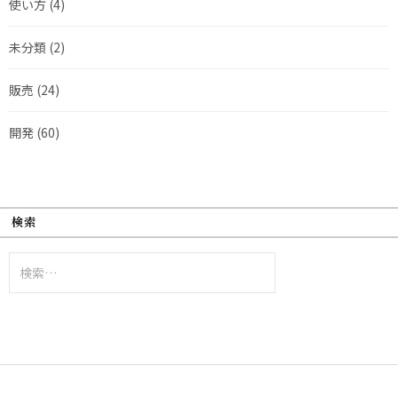
使い方
(4)
未分類
(2)
販売
(24)
開発
(60)
検索
検
索: