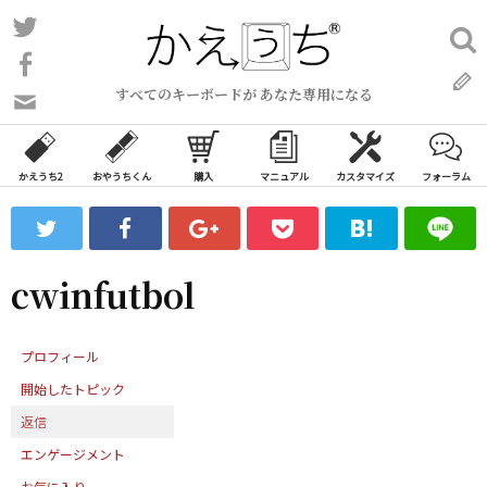
コ
Twitter
検
ン
索:
Facebook
テ
すべてのキーボードが あなた専用になる
ン
問
い
ツ
合
へ
わ
かえうち2
おやうちくん
購入
マニュアル
カスタマイズ
フォーラム
ス
せ
キ
フ
ッ
ォ
ー
プ
cwinfutbol
ム
プロフィール
開始したトピック
返信
エンゲージメント
お気に入り