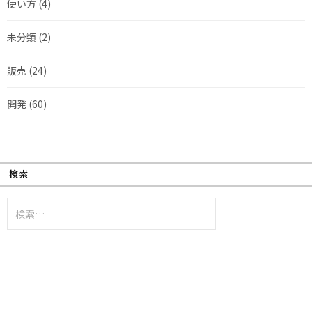
使い方
(4)
未分類
(2)
販売
(24)
開発
(60)
検索
検
索: