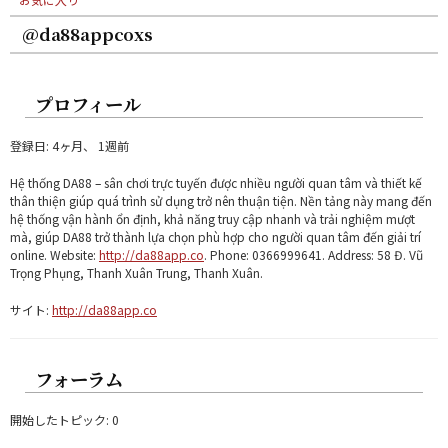
@da88appcoxs
プロフィール
登録日: 4ヶ月、 1週前
Hệ thống DA88 – sân chơi trực tuyến được nhiều người quan tâm và thiết kế
thân thiện giúp quá trình sử dụng trở nên thuận tiện. Nền tảng này mang đến
hệ thống vận hành ổn định, khả năng truy cập nhanh và trải nghiệm mượt
mà, giúp DA88 trở thành lựa chọn phù hợp cho người quan tâm đến giải trí
online. Website:
http://da88app.co
. Phone: 0366999641. Address: 58 Đ. Vũ
Trọng Phụng, Thanh Xuân Trung, Thanh Xuân.
サイト:
http://da88app.co
フォーラム
開始したトピック: 0