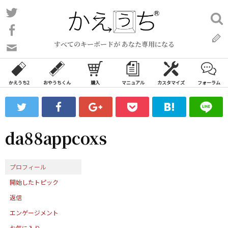
コ
Twitter
検
ン
索:
Facebook
テ
すべてのキーボードが あなた専用になる
ン
問
い
ツ
合
へ
わ
かえうち2
おやうちくん
購入
マニュアル
カスタマイズ
フォーラム
ス
せ
キ
フ
ッ
ォ
ー
プ
da88appcoxs
ム
プロフィール
開始したトピック
返信
エンゲージメント
お気に入り