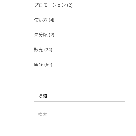
プロモーション
(2)
使い方
(4)
未分類
(2)
販売
(24)
開発
(60)
検索
検
索: