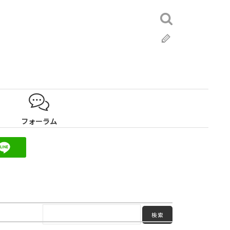
検
索:
ブ
ロ
グ
フォーラム