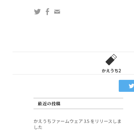
コ
Twitter
Facebook
問
ン
い
テ
合
ン
わ
ツ
せ
へ
フ
ス
ォ
キ
ー
ッ
かえうち2
ム
プ
最近の投稿
かえうちファームウェア 3.5 をリリースしま
した