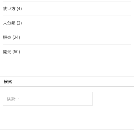
使い方
(4)
未分類
(2)
販売
(24)
開発
(60)
検索
検
索: