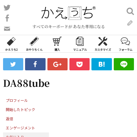
コ
Twitter
検
ン
索:
Facebook
テ
すべてのキーボードが あなた専用になる
ン
問
い
ツ
合
へ
わ
かえうち2
おやうちくん
購入
マニュアル
カスタマイズ
フォーラム
ス
せ
キ
フ
ッ
ォ
ー
プ
DA88tube
ム
プロフィール
開始したトピック
返信
エンゲージメント
お気に入り