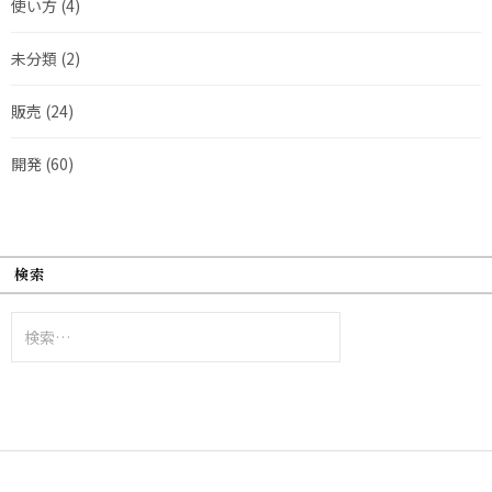
使い方
(4)
未分類
(2)
販売
(24)
開発
(60)
検索
検
索: