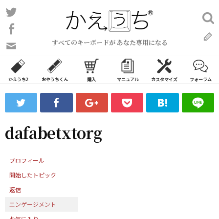
コ
Twitter
検
ン
索:
Facebook
テ
すべてのキーボードが あなた専用になる
ン
問
い
ツ
合
へ
わ
かえうち2
おやうちくん
購入
マニュアル
カスタマイズ
フォーラム
ス
せ
キ
フ
ッ
ォ
ー
プ
dafabetxtorg
ム
プロフィール
開始したトピック
返信
エンゲージメント
お気に入り