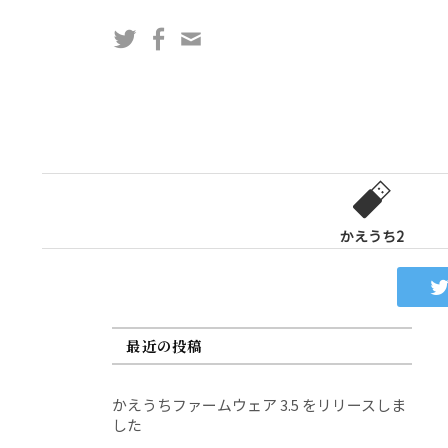
コ
Twitter
Facebook
問
ン
い
テ
合
ン
わ
ツ
せ
へ
フ
ス
ォ
キ
ー
ッ
かえうち2
ム
プ
最近の投稿
かえうちファームウェア 3.5 をリリースしま
した