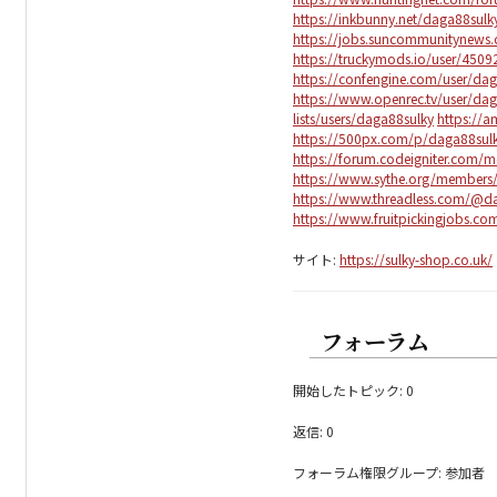
https://inkbunny.net/daga88sulk
https://jobs.suncommunitynews.
https://truckymods.io/user/4509
https://confengine.com/user/da
https://www.openrec.tv/user/da
lists/users/daga88sulky
https://
https://500px.com/p/daga88sul
https://forum.codeigniter.com/
https://www.sythe.org/members
https://www.threadless.com/@da
https://www.fruitpickingjobs.co
サイト:
https://sulky-shop.co.uk/
フォーラム
開始したトピック: 0
返信: 0
フォーラム権限グループ: 参加者