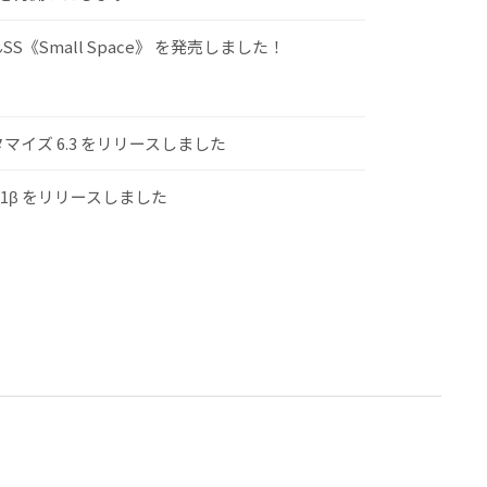
S《Small Space》 を発売しました！
スタマイズ 6.3 をリリースしました
.1β をリリースしました
。