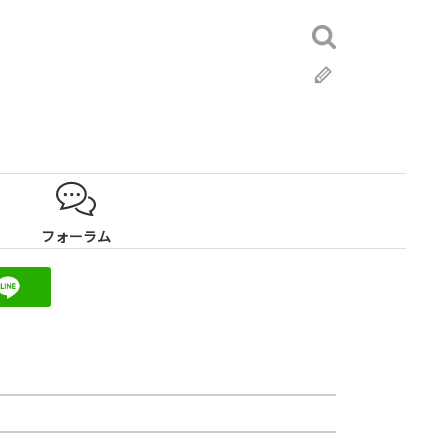
検
索:
ブ
ロ
グ
フォーラム