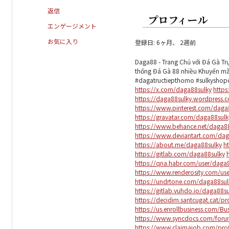
返信
プロフィール
エンゲージメント
お気に入り
登録日: 6ヶ月、 2週前
Daga88 - Trang Chủ với Đá Gà T
thống Đá Gà 88 nhiều Khuyến mãi
#dagatructiepthomo #sulkyshop
https://x.com/daga88sulky
https
https://daga88sulky.wordpress.
https://www.pinterest.com/daga
https://gravatar.com/daga88sulk
https://www.behance.net/daga8
https://www.deviantart.com/dag
https://about.me/daga88sulky
h
https://gitlab.com/daga88sulky
https://qna.habr.com/user/daga
https://www.renderosity.com/us
https://undrtone.com/daga88sul
https://gitlab.vuhdo.io/daga88su
https://decidim.santcugat.cat/pro
https://us.enrollbusiness.com/B
https://www.syncdocs.com/forum
https://www.claimajob.com/prof