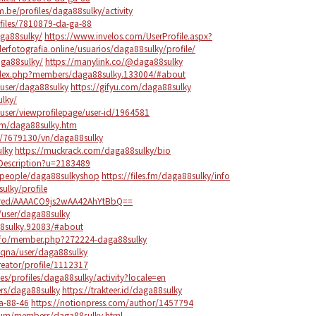
.be/profiles/daga88sulky/activity
ofiles/7810879-da-ga-88
aga88sulky/
https://www.invelos.com/UserProfile.aspx?
derfotografia.online/usuarios/daga88sulky/profile/
aga88sulky/
https://manylink.co/@daga88sulky
ndex.php?members/daga88sulky.133004/#about
user/daga88sulky
https://gifyu.com/daga88sulky
ulky/
user/viewprofilepage/user-id/1964581
rm/daga88sulky.htm
n/7679130/vn/daga88sulky
ulky
https://muckrack.com/daga88sulky/bio
rDescription?u=2183489
/people/daga88sulkyshop
https://files.fm/daga88sulky/info
ulky/profile
ared/AAAACO9js2wAA42AhYtBbQ==
/user/daga88sulky
88sulky.92083/#about
info/member.php?272224-daga88sulky
/qna/user/daga88sulky
reator/profile/1112317
.es/profiles/daga88sulky/activity?locale=en
rs/daga88sulky
https://trakteer.id/daga88sulky
a-88-46
https://notionpress.com/author/1457794
rum/members/daga88sulky.html