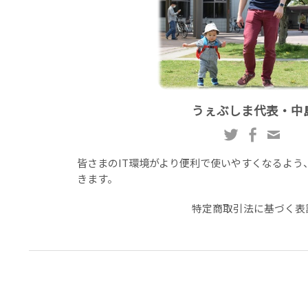
うぇぶしま代表・中
皆さまのIT環境がより便利で使いやすくなるよう
きます。
特定商取引法に基づく表