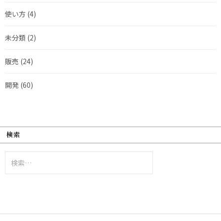
使い方
(4)
未分類
(2)
販売
(24)
開発
(60)
検索
検
索: