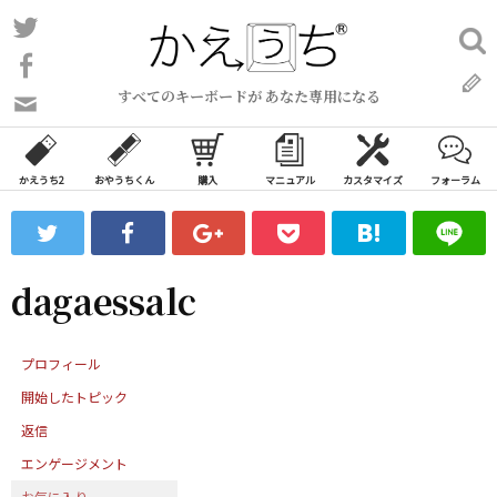
コ
Twitter
検
ン
索:
Facebook
テ
すべてのキーボードが あなた専用になる
ン
問
い
ツ
合
へ
わ
かえうち2
おやうちくん
購入
マニュアル
カスタマイズ
フォーラム
ス
せ
キ
フ
ッ
ォ
ー
プ
dagaessalc
ム
プロフィール
開始したトピック
返信
エンゲージメント
お気に入り