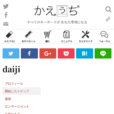
コ
Twitter
検
ン
索:
Facebook
テ
すべてのキーボードが あなた専用になる
ン
問
い
ツ
合
へ
わ
かえうち2
おやうちくん
購入
マニュアル
カスタマイズ
フォーラム
ス
せ
キ
フ
ッ
ォ
ー
プ
daiji
ム
プロフィール
開始したトピック
返信
エンゲージメント
お気に入り