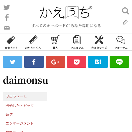
コ
Twitter
検
ン
索:
Facebook
テ
すべてのキーボードが あなた専用になる
ン
問
い
ツ
合
へ
わ
かえうち2
おやうちくん
購入
マニュアル
カスタマイズ
フォーラム
ス
せ
キ
フ
ッ
ォ
ー
プ
daimonsu
ム
プロフィール
開始したトピック
返信
エンゲージメント
お気に入り