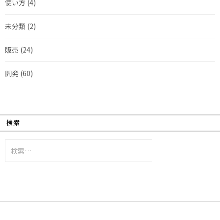
使い方
(4)
未分類
(2)
販売
(24)
開発
(60)
検索
検
索: