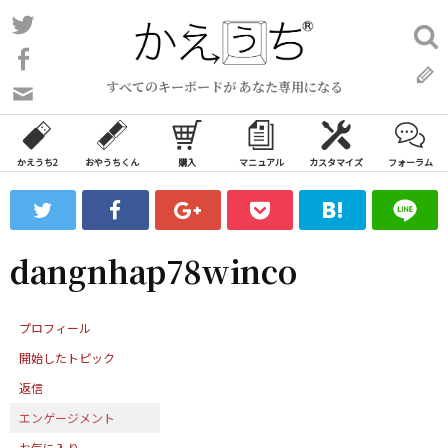
コ
Twitter
検
ン
索:
Facebook
テ
すべてのキーボードが あなた専用になる
ン
問
い
ツ
合
へ
わ
かえうち2
おやうちくん
購入
マニュアル
カスタマイズ
フォーラム
ス
せ
キ
フ
ッ
ォ
ー
プ
dangnhap78winco
ム
プロフィール
開始したトピック
返信
エンゲージメント
お気に入り