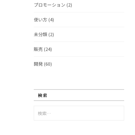
プロモーション
(2)
使い方
(4)
未分類
(2)
販売
(24)
開発
(60)
検索
検
索: