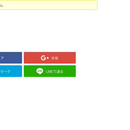
た。
ェア
共有
クマーク
LINEで送る