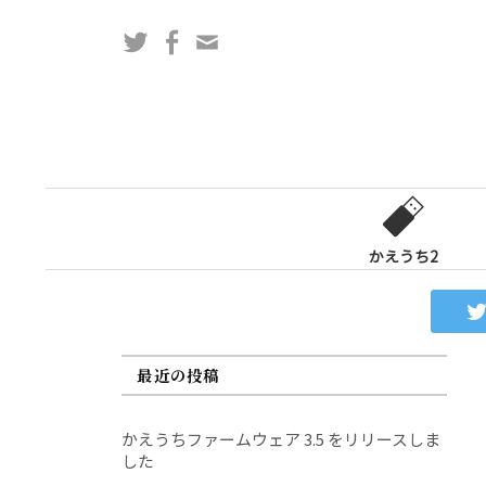
コ
Twitter
Facebook
問
ン
い
テ
合
ン
わ
ツ
せ
へ
フ
ス
ォ
キ
ー
ッ
かえうち2
ム
プ
最近の投稿
かえうちファームウェア 3.5 をリリースしま
した