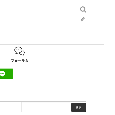
検
索:
ブ
ロ
グ
フォーラム