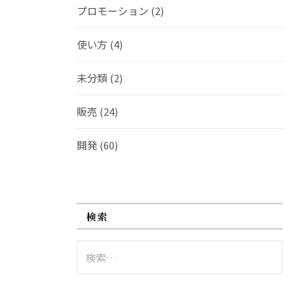
プロモーション
(2)
使い方
(4)
未分類
(2)
販売
(24)
開発
(60)
検索
検
索: