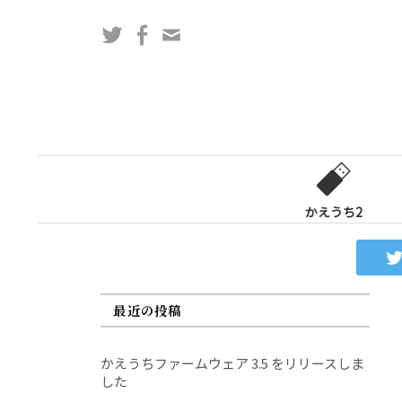
コ
Twitter
Facebook
問
ン
い
テ
合
ン
わ
ツ
せ
へ
フ
ス
ォ
キ
ー
ッ
かえうち2
ム
プ
最近の投稿
かえうちファームウェア 3.5 をリリースしま
した