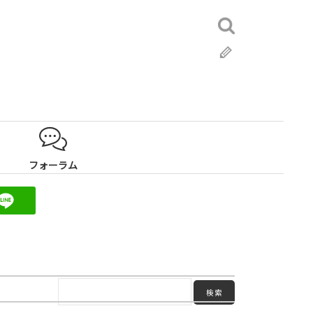
検
索:
ブ
ロ
グ
フォーラム