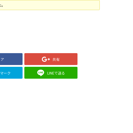
た。
ェア
共有
クマーク
LINEで送る