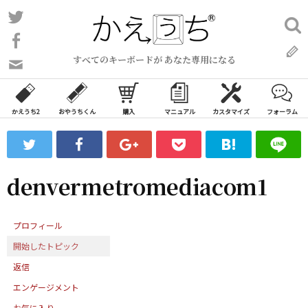
コ
Twitter
検
ン
索:
Facebook
テ
すべてのキーボードが あなた専用になる
ン
問
い
ツ
合
へ
わ
かえうち2
おやうちくん
購入
マニュアル
カスタマイズ
フォーラム
ス
せ
キ
フ
ッ
ォ
ー
プ
denvermetromediacom1
ム
プロフィール
開始したトピック
返信
エンゲージメント
お気に入り