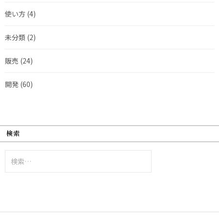
使い方
(4)
未分類
(2)
販売
(24)
開発
(60)
検索
検
索: