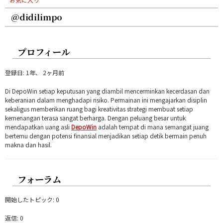
@didilimpo
プロフィール
登録日: 1年、 2ヶ月前
Di DepoWin setiap keputusan yang diambil mencerminkan kecerdasan dan
keberanian dalam menghadapi risiko. Permainan ini mengajarkan disiplin
sekaligus memberikan ruang bagi kreativitas strategi membuat setiap
kemenangan terasa sangat berharga. Dengan peluang besar untuk
mendapatkan uang asli
DepoWin
adalah tempat di mana semangat juang
bertemu dengan potensi finansial menjadikan setiap detik bermain penuh
makna dan hasil.
フォーラム
開始したトピック: 0
返信: 0