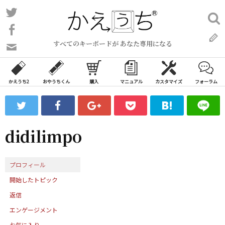
コ
Twitter
検
ン
索:
Facebook
テ
すべてのキーボードが あなた専用になる
ン
問
い
ツ
合
へ
わ
かえうち2
おやうちくん
購入
マニュアル
カスタマイズ
フォーラム
ス
せ
キ
フ
ッ
ォ
ー
プ
didilimpo
ム
プロフィール
開始したトピック
返信
エンゲージメント
お気に入り