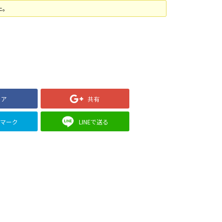
た。
ェア
共有
クマーク
LINEで送る