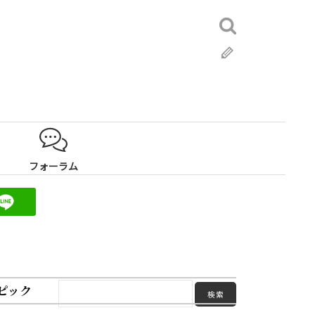
検
索:
ブ
ロ
グ
フォーラム
ピック