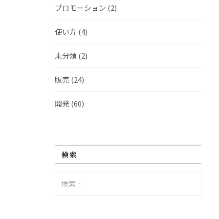
プロモーション
(2)
使い方
(4)
未分類
(2)
販売
(24)
開発
(60)
検索
検
索: