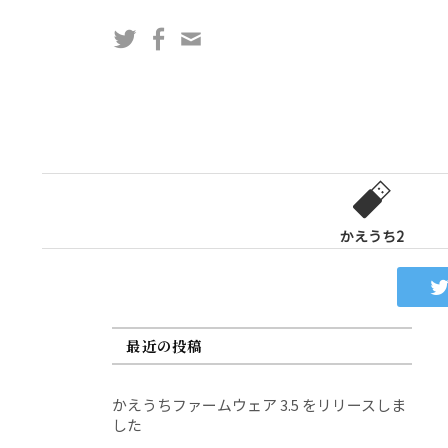
コ
Twitter
Facebook
問
ン
い
テ
合
ン
わ
ツ
せ
へ
フ
ス
ォ
キ
ー
ッ
かえうち2
ム
プ
最近の投稿
かえうちファームウェア 3.5 をリリースしま
した