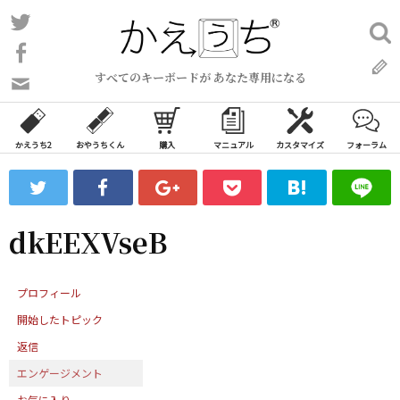
コ
Twitter
検
ン
索:
Facebook
テ
すべてのキーボードが あなた専用になる
ン
問
い
ツ
合
へ
わ
かえうち2
おやうちくん
購入
マニュアル
カスタマイズ
フォーラム
ス
せ
キ
フ
ッ
ォ
ー
プ
dkEEXVseB
ム
プロフィール
開始したトピック
返信
エンゲージメント
お気に入り