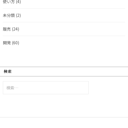
使い方
(4)
未分類
(2)
販売
(24)
開発
(60)
検索
検
索: