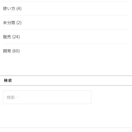
使い方
(4)
未分類
(2)
販売
(24)
開発
(60)
検索
検
索: