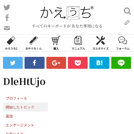
コ
Twitter
検
ン
索:
Facebook
テ
すべてのキーボードが あなた専用になる
ン
問
い
ツ
合
へ
わ
かえうち2
おやうちくん
購入
マニュアル
カスタマイズ
フォーラム
ス
せ
キ
フ
ッ
ォ
ー
プ
DleHtUjo
ム
プロフィール
開始したトピック
返信
エンゲージメント
お気に入り