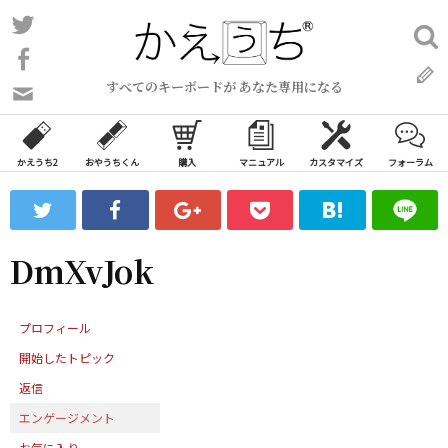
コ
Twitter
検
ン
索:
Facebook
テ
すべてのキーボードが あなた専用になる
ン
問
い
ツ
合
へ
わ
かえうち2
おやうちくん
購入
マニュアル
カスタマイズ
フォーラム
ス
せ
キ
フ
ッ
ォ
ー
プ
DmXvJok
ム
プロフィール
開始したトピック
返信
エンゲージメント
お気に入り