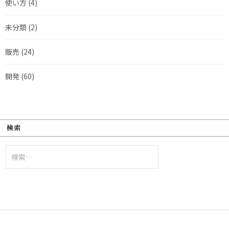
使い方
(4)
未分類
(2)
販売
(24)
開発
(60)
検索
検
索: