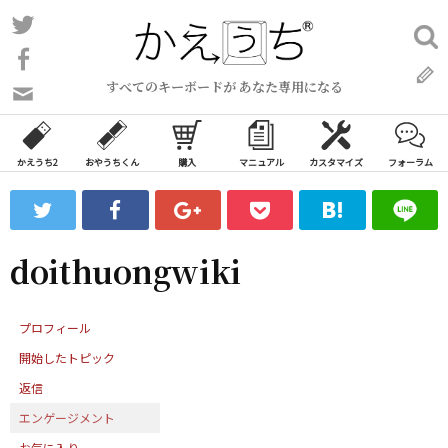
コ
Twitter
検
ン
索:
Facebook
テ
すべてのキーボードが あなた専用になる
ン
問
い
ツ
合
へ
わ
かえうち2
おやうちくん
購入
マニュアル
カスタマイズ
フォーラム
ス
せ
キ
フ
ッ
ォ
ー
プ
doithuongwiki
ム
プロフィール
開始したトピック
返信
エンゲージメント
お気に入り