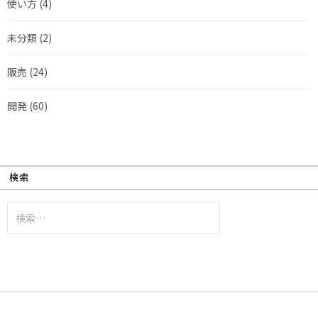
使い方
(4)
未分類
(2)
販売
(24)
開発
(60)
検索
検
索: