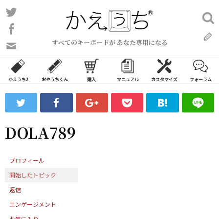
コ
Twitter
検
ン
索:
Facebook
テ
すべてのキーボードが あなた専用になる
ン
問
い
ツ
合
へ
わ
かえうち2
おやうちくん
購入
マニュアル
カスタマイズ
フォーラム
ス
せ
キ
フ
ッ
ォ
ー
プ
DOLA789
ム
プロフィール
開始したトピック
返信
エンゲージメント
お気に入り