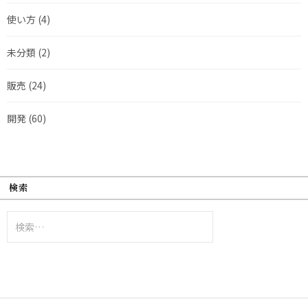
使い方
(4)
未分類
(2)
販売
(24)
開発
(60)
検索
検
索: