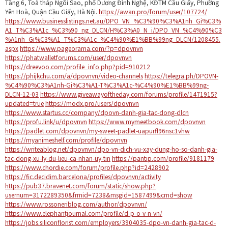
Tầng 6, Toà tháp Ngôi Sao, phố Dương Đình Nghệ, KĐTM Cầu Giấy, Phường
Yên Hoà, Quận Cầu Giấy, Hà Nội.
https://awan.pro/forum/user/107724/
https://www.businesslistings.net.au/DPO_VN_%C3%90%C3%A1nh_Gi%C3%
A1_T%C3%A1c_%C3%90_ng_DLCN/H%C3%A0_N_i/DPO_VN_%C4%90%C3
%A1nh_Gi%C3%A1_T%C3%A1c_%C4%90%E1%BB%99ng_DLCN/1208455.
aspx
https://www.pageorama.com/?p=dpovnvn
https://phatwalletforums.com/user/dpovnvn
https://dreevoo.com/profile_info.php?pid=910212
https://phijkchu.com/a/dpovnvn/video-channels
https://telegra.ph/DPOVN-
%C4%90%C3%A1nh-Gi%C3%A1-T%C3%A1c-%C4%90%E1%BB%99ng-
DLCN-12-03
https://www.giveawayoftheday.com/forums/profile/1471915?
updated=true
https://modx.pro/users/dpovnvn
https://www.startus.cc/company/dpovn-danh-gia-tac-dong-dlcn
https://profu.link/u/dpovnvn
https://www.mymeetbook.com/dpovnvn
https://padlet.com/dpovnvn/my-sweet-padlet-uapurfl96nsc1vhw
https://myanimeshelf.com/profile/dpovnvn
https://writeablog.net/dpovnvn/dpo-vn-dich-vu-xay-dung-ho-so-danh-gia-
tac-dong-xu-ly-du-lieu-ca-nhan-uy-tin
https://pantip.com/profile/9181179
https://www.chordie.com/forum/profile.php?id=2428902
https://fic.decidim.barcelona/profiles/dpovnvn/activity
https://pub37.bravenet.com/forum/static/show.php?
usernum=3172289350&frmid=7238&msgid=1587499&cmd=show
https://www.rossoneriblog.com/author/dpovnvn/
https://www.elephantjournal.com/profile/d-p-o-v-n-vn/
https://jobs.siliconflorist.com/employers/3904035-dpo-vn-danh-gia-tac-d-