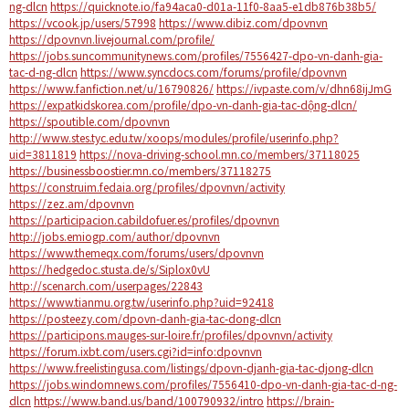
ng-dlcn
https://quicknote.io/fa94aca0-d01a-11f0-8aa5-e1db876b38b5/
https://vcook.jp/users/57998
https://www.dibiz.com/dpovnvn
https://dpovnvn.livejournal.com/profile/
https://jobs.suncommunitynews.com/profiles/7556427-dpo-vn-danh-gia-
tac-d-ng-dlcn
https://www.syncdocs.com/forums/profile/dpovnvn
https://www.fanfiction.net/u/16790826/
https://ivpaste.com/v/dhn68ijJmG
https://expatkidskorea.com/profile/dpo-vn-danh-gia-tac-dộng-dlcn/
https://spoutible.com/dpovnvn
http://www.stes.tyc.edu.tw/xoops/modules/profile/userinfo.php?
uid=3811819
https://nova-driving-school.mn.co/members/37118025
https://businessboostier.mn.co/members/37118275
https://construim.fedaia.org/profiles/dpovnvn/activity
https://zez.am/dpovnvn
https://participacion.cabildofuer.es/profiles/dpovnvn
http://jobs.emiogp.com/author/dpovnvn
https://www.themeqx.com/forums/users/dpovnvn
https://hedgedoc.stusta.de/s/Siplox0vU
http://scenarch.com/userpages/22843
https://www.tianmu.org.tw/userinfo.php?uid=92418
https://posteezy.com/dpovn-danh-gia-tac-dong-dlcn
https://participons.mauges-sur-loire.fr/profiles/dpovnvn/activity
https://forum.ixbt.com/users.cgi?id=info:dpovnvn
https://www.freelistingusa.com/listings/dpovn-djanh-gia-tac-djong-dlcn
https://jobs.windomnews.com/profiles/7556410-dpo-vn-danh-gia-tac-d-ng-
dlcn
https://www.band.us/band/100790932/intro
https://brain-