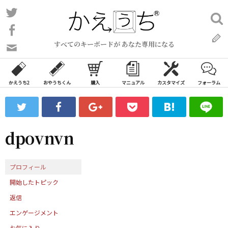
コ
Twitter
検
ン
索:
Facebook
テ
すべてのキーボードが あなた専用になる
ン
問
い
ツ
合
へ
わ
かえうち2
おやうちくん
購入
マニュアル
カスタマイズ
フォーラム
ス
せ
キ
フ
ッ
ォ
ー
プ
dpovnvn
ム
プロフィール
開始したトピック
返信
エンゲージメント
お気に入り