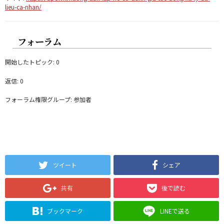
lieu-ca-nhan/
フォーラム
開始したトピック: 0
返信: 0
フォーラム権限グループ: 参加者
ツイート
シェア
共有
後で読む
ブックマーク
LINEで送る