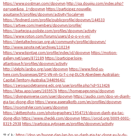
https://www.postman.com/dpovnvn
http://qa.doujiju.com/index.php?
qa=user&qa_1=dpovnvn
https://participez.nouvelle-
aquitaine.fr/profiles/dpovnvn/activity?locale=en
https://findnerd.com/profile/publicprofile/dpovnvn/144533
https://artvee.com/members/dpovnvn/profile/
https://partecipa.poliste.com/profiles/dpovnvn/activity
https://www.roton.com/forums/users/d-p-o-v-n-vn/
https://dentaltechnician.org.uk/community/profile/dpovnvn/
http://www.ssnote.net/archives/110234
https://www.tipntag.com/profile/index/id/dpovnvn
https://motion-
gallery.net/users/872189
https://participer.loire-
atlantique.fr/profiles/dpovnvn/activity
http://delphi.larsbo.org/user/dpovnvn
https://www.find-us-
here.com/businesses/DPO-VN-nh-Gi-T-c-ng-DLCN-Aberdeen-Australian-
Capital-Territory-Australia/34409643/
https://zerosuicidetraining.edc.org/user/profile.php?id=513426
https://kitsu.app/users/1659576
https://homepage.ninja/dpovnvn
https://divinguniverse.com/user/dpovnvn
https://audio.com/dpo-vn-djanh-
gia-tac-djong-dlcn
https://www.aseeralkotb.com/en/profiles/dpovnvn
https://roomstyler.com/users/dpovnvn
https://skitterphoto.com/photographers/1954719/dpovn-danh-gia-tac-
dong-dlcn
https://www.checkli.com/dpovnvn
https://orcid.org/0009-0001-
8319-2938
https://participa.aytojaen.es/profiles/dpovnvn/activity
サイト:
https://dpo.vn/huong-dan-lap-ho-so-danh-gia-tac-dong-xu-ly-du-