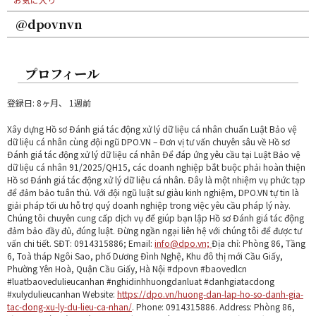
@dpovnvn
プロフィール
登録日: 8ヶ月、 1週前
Xây dựng Hồ sơ Đánh giá tác động xử lý dữ liệu cá nhân chuẩn Luật Bảo vệ
dữ liệu cá nhân cùng đội ngũ DPO.VN – Đơn vị tư vấn chuyên sâu về Hồ sơ
Đánh giá tác động xử lý dữ liệu cá nhân Để đáp ứng yêu cầu tại Luật Bảo vệ
dữ liệu cá nhân 91/2025/QH15, các doanh nghiệp bắt buộc phải hoàn thiện
Hồ sơ Đánh giá tác động xử lý dữ liệu cá nhân. Đây là một nhiệm vụ phức tạp
để đảm bảo tuân thủ. Với đội ngũ luật sư giàu kinh nghiệm, DPO.VN tự tin là
giải pháp tối ưu hỗ trợ quý doanh nghiệp trong việc yêu cầu pháp lý này.
Chúng tôi chuyên cung cấp dịch vụ để giúp bạn lập Hồ sơ Đánh giá tác động
đảm bảo đầy đủ, đúng luật. Đừng ngần ngại liên hệ với chúng tôi để được tư
vấn chi tiết. SĐT: 0914315886; Email:
info@dpo.vn;
Địa chỉ: Phòng 86, Tầng
6, Toà tháp Ngôi Sao, phố Dương Đình Nghệ, Khu đô thị mới Cầu Giấy,
Phường Yên Hoà, Quận Cầu Giấy, Hà Nội #dpovn #baovedlcn
#luatbaovedulieucanhan #nghidinhhuongdanluat #danhgiatacdong
#xulydulieucanhan Website:
https://dpo.vn/huong-dan-lap-ho-so-danh-gia-
tac-dong-xu-ly-du-lieu-ca-nhan/
. Phone: 0914315886. Address: Phòng 86,