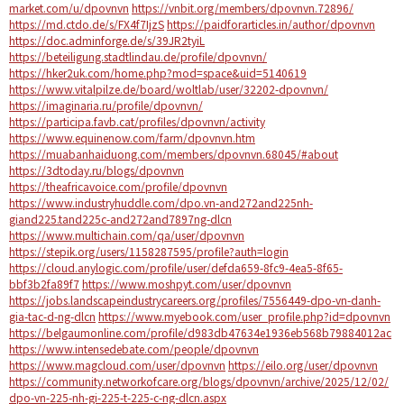
market.com/u/dpovnvn
https://vnbit.org/members/dpovnvn.72896/
https://md.ctdo.de/s/FX4f7IjzS
https://paidforarticles.in/author/dpovnvn
https://doc.adminforge.de/s/39JR2tyiL
https://beteiligung.stadtlindau.de/profile/dpovnvn/
https://hker2uk.com/home.php?mod=space&uid=5140619
https://www.vitalpilze.de/board/woltlab/user/32202-dpovnvn/
https://imaginaria.ru/profile/dpovnvn/
https://participa.favb.cat/profiles/dpovnvn/activity
https://www.equinenow.com/farm/dpovnvn.htm
https://muabanhaiduong.com/members/dpovnvn.68045/#about
https://3dtoday.ru/blogs/dpovnvn
https://theafricavoice.com/profile/dpovnvn
https://www.industryhuddle.com/dpo.vn-and272and225nh-
giand225.tand225c-and272and7897ng-dlcn
https://www.multichain.com/qa/user/dpovnvn
https://stepik.org/users/1158287595/profile?auth=login
https://cloud.anylogic.com/profile/user/defda659-8fc9-4ea5-8f65-
bbf3b2fa89f7
https://www.moshpyt.com/user/dpovnvn
https://jobs.landscapeindustrycareers.org/profiles/7556449-dpo-vn-danh-
gia-tac-d-ng-dlcn
https://www.myebook.com/user_profile.php?id=dpovnvn
https://belgaumonline.com/profile/d983db47634e1936eb568b79884012ac
https://www.intensedebate.com/people/dpovnvn
https://www.magcloud.com/user/dpovnvn
https://eilo.org/user/dpovnvn
https://community.networkofcare.org/blogs/dpovnvn/archive/2025/12/02/
dpo-vn-225-nh-gi-225-t-225-c-ng-dlcn.aspx