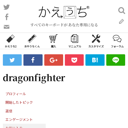
コ
Twitter
検
ン
索:
Facebook
テ
すべてのキーボードが あなた専用になる
ン
問
い
ツ
合
へ
わ
かえうち2
おやうちくん
購入
マニュアル
カスタマイズ
フォーラム
ス
せ
キ
フ
ッ
ォ
ー
プ
dragonfighter
ム
プロフィール
開始したトピック
返信
エンゲージメント
お気に入り