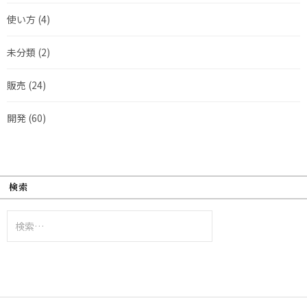
使い方
(4)
未分類
(2)
販売
(24)
開発
(60)
検索
検
索: