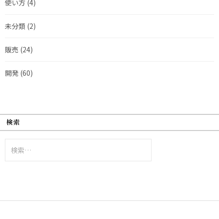
使い方
(4)
未分類
(2)
販売
(24)
開発
(60)
検索
検
索: