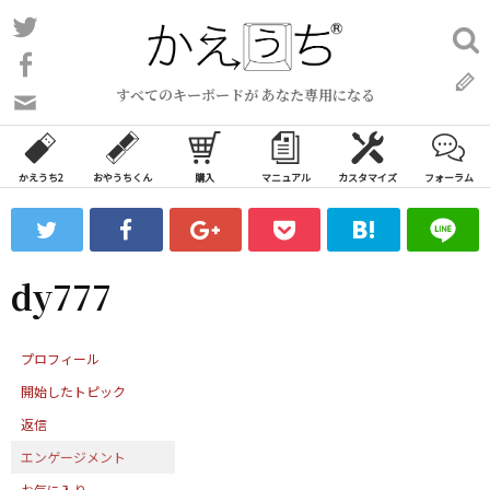
コ
Twitter
検
ン
索:
Facebook
テ
すべてのキーボードが あなた専用になる
ン
問
い
ツ
合
へ
わ
かえうち2
おやうちくん
購入
マニュアル
カスタマイズ
フォーラム
ス
せ
キ
フ
ッ
ォ
ー
プ
dy777
ム
プロフィール
開始したトピック
返信
エンゲージメント
お気に入り