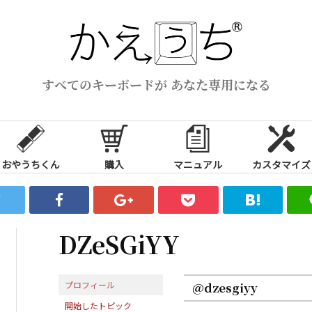
すべてのキーボードが あなた専用になる
おやうちくん
購入
マニュアル
カスタマイズ
DZeSGiYY
プロフィール
@dzesgiyy
開始したトピック