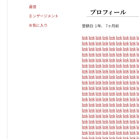
返信
プロフィール
エンゲージメント
お気に入り
登録日: 1年、 7ヶ月前
link
link
link
link
link
link
link
link
l
link
link
link
link
link
link
link
link
l
link
link
link
link
link
link
link
link
l
link
link
link
link
link
link
link
link
l
link
link
link
link
link
link
link
link
l
link
link
link
link
link
link
link
link
l
link
link
link
link
link
link
link
link
l
link
link
link
link
link
link
link
link
l
link
link
link
link
link
link
link
link
l
link
link
link
link
link
link
link
link
l
link
link
link
link
link
link
link
link
l
link
link
link
link
link
link
link
link
l
link
link
link
link
link
link
link
link
l
link
link
link
link
link
link
link
link
l
link
link
link
link
link
link
link
link
l
link
link
link
link
link
link
link
link
l
link
link
link
link
link
link
link
link
l
link
link
link
link
link
link
link
link
l
link
link
link
link
link
link
link
link
l