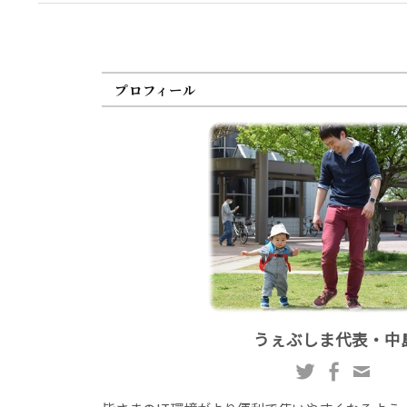
プロフィール
うぇぶしま代表・中