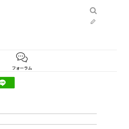
検
索:
ブ
ロ
グ
フォーラム