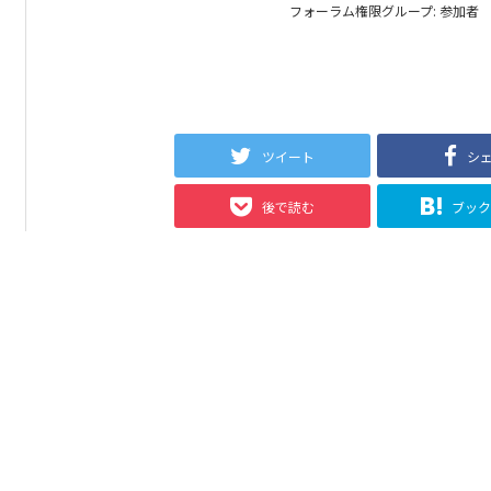
フォーラム権限グループ: 参加者
ツイート
シ
後で読む
ブッ