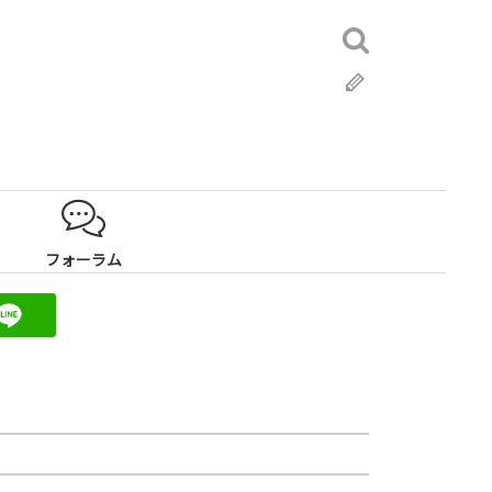
検
索:
ブ
ロ
グ
フォーラム