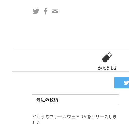
コ
Twitter
Facebook
問
ン
い
テ
合
ン
わ
ツ
せ
へ
フ
ス
ォ
キ
ー
ッ
かえうち2
ム
プ
最近の投稿
かえうちファームウェア 3.5 をリリースしま
した