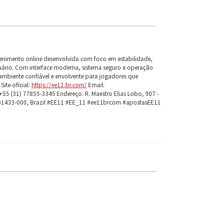
enimento online desenvolvida com foco em estabilidade,
ário. Com interface moderna, sistema seguro e operação
ambiente confiável e envolvente para jogadores que
ite oficial:
https://ee11.br.com/
Email:
5 (31) 77855-3345 Endereço: R. Maestro Elias Lobo, 907 -
, 01433-000, Brazil #EE11 #EE_11 #ee11brcom #apostasEE11