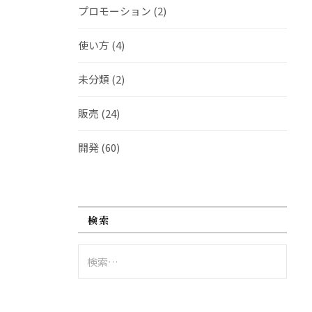
プロモーション
(2)
使い方
(4)
未分類
(2)
販売
(24)
開発
(60)
検索
検
索: