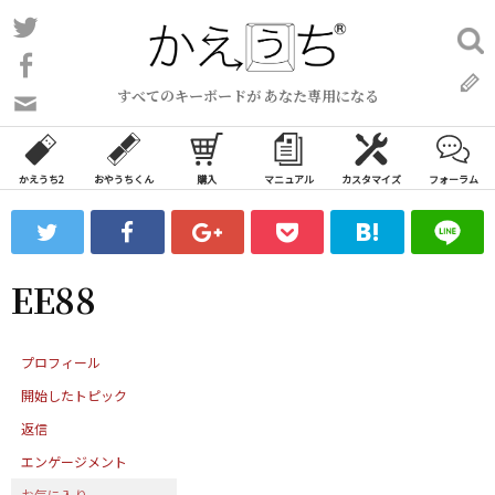
コ
Twitter
検
ン
索:
Facebook
テ
すべてのキーボードが あなた専用になる
ン
問
い
ツ
合
へ
わ
かえうち2
おやうちくん
購入
マニュアル
カスタマイズ
フォーラム
ス
せ
キ
フ
ッ
ォ
ー
プ
EE88
ム
プロフィール
開始したトピック
返信
エンゲージメント
お気に入り