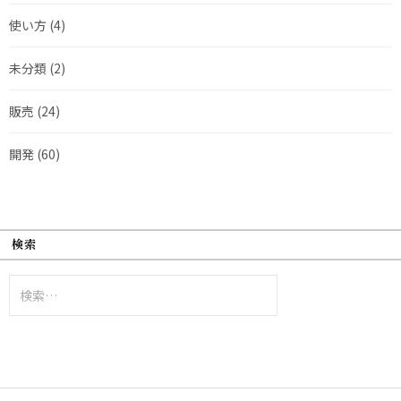
使い方
(4)
未分類
(2)
販売
(24)
開発
(60)
検索
検
索: