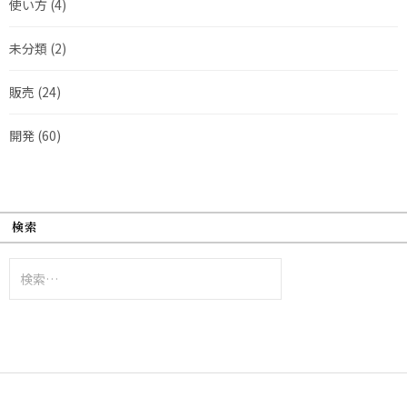
使い方
(4)
未分類
(2)
販売
(24)
開発
(60)
検索
検
索: