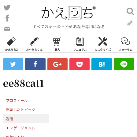
コ
Twitter
検
ン
索:
Facebook
テ
すべてのキーボードが あなた専用になる
ン
問
い
ツ
合
へ
わ
かえうち2
おやうちくん
購入
マニュアル
カスタマイズ
フォーラム
ス
せ
キ
フ
ッ
ォ
ー
プ
ee88cat1
ム
プロフィール
開始したトピック
返信
エンゲージメント
お気に入り